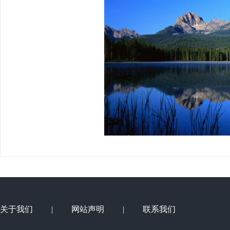
组织结构
学会活动
理事会成员
大事纪要
学会专家团
关注学会
团体会员
管理团队
会员学术成就
个人会员
智策顾问
会员产权成果
学术论道撷英
学术刊物集萃
关于我们
|
网站声明
|
联系我们
团体会员招聘