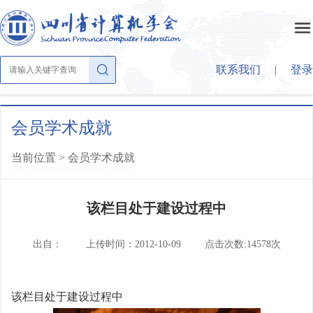
联系我们
|
登录
首页
会员学术成就
当前位置 >
会员学术成就
关于学会
该栏目处于建设过程中
学会概况
学会动态
章法条则
出自：
上传时间：2012-10-09
点击次数:14578次
公示公告
学会大家庭
组织结构
学会活动
该栏目处于建设过程中
理事会成员
大事纪要