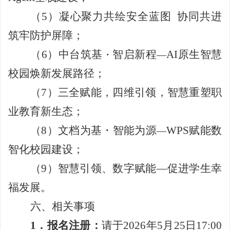
（
5
）凝心聚力共绘安全蓝图 协同共进
筑牢防护屏障；
（
6
）中台筑基
智启新程
AI
原生智慧
・
—
校园焕新发展路径；
（
7
）三全赋能，四维引领，智慧重塑职
业教育新生态；
（
8
）文档为基・智能为源
WPS
赋能数
—
智化校园建设；
（
9
）智慧引领、数字赋能
—
促进学生幸
福发展。
六、相关事项
1
．报名注册：
请于
2026
年
5
月
25
日
17:00