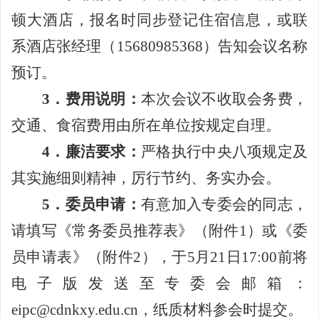
顿大酒店，报名时同步登记住宿信息，或联
系酒店张经理（
15680985368
）告知会议名称
预订。
3
．
费用说明：
本次会议不收取会务费，
交通、食宿费用由所在单位按规定自理。
4
．廉洁要求：
严格执行中央八项规定及
其实施细则精神，厉行节约、务实办会。
5
．委员申请：
有意加入专委会的同志，
请填写《常务委员推荐表》（附件
1
）或《委
员申请表》（附件
2
），于
5
月
21
日
17:00
前将
电子版发送至专委会邮箱：
eipc@cdnkxy.edu.cn
，纸质材料参会时提交。