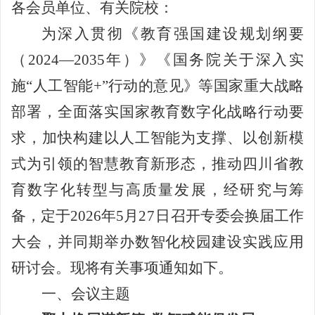
学会专家团
各会员单位、有关院校：
关注学会
团体会员
管理团队
为深入贯彻《教育强国建设规划纲要
会员学术成就
（
2024—2035
年）》《国务院关于深入实
个人会员
智策顾问
施
“
人工智能
+”
行动的意见》等国家重大战略
会员产权成果
部署，全面落实国家教育数字化战略行动要
求，加快构建以人工智能为支撑、以创新模
学术论道撷英
式为引领的智慧教育新形态，推动四川省教
育数字化转型与高质量发展，经研究与筹
学术刊物集萃
备，定于
2026
年
5
月
27
日
召开专委会换届工作
大会，并同期举办数智化校园建设实践应用
团体会员招聘
研讨会。现将有关事项通知如下。
一、会议主题
认证考试