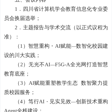
1
．四川省计算机学会教育信息化专业委
员会换届选举；
2
．主题报告与学术交流（以正式议程为
准）：
（
1
）智慧重构・
AI
赋能
数智化校园建
—
设的川大实践；
（
2
）无光不
AI
F5G-A
全光网打造智慧
—
教育底座；
（
3
）
AI
赋能重塑教学生态 数智聚力提
质校园服务；
（
4
）
笃行
AI
见实见效
创新技术重构
・
—
Agent
全栈建设
；