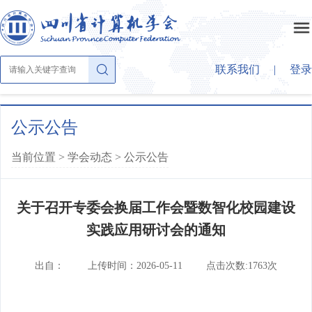
联系我们
|
登录
首页
公示公告
当前位置 >
学会动态
>
公示公告
关于学会
关于召开专委会换届工作会暨数智化校园建设
学会概况
学会动态
实践应用研讨会的通知
章法条则
公示公告
学会大家庭
出自：
上传时间：2026-05-11
点击次数:1763次
组织结构
学会活动
理事会成员
大事纪要