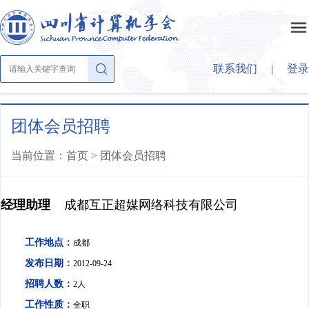
联系我们
|
登录
首页
团体会员招聘
当前位置：首页 >
团体会员招聘
关于学会
经理助理
成都互正超媒网络科技有限公司
学会概况
学会动态
章法条则
工作地点：
成都
公示公告
学会大家庭
发布日期：
2012-09-24
组织结构
招聘人数：
2人
学会活动
理事会成员
工作性质：
大事纪要
全职