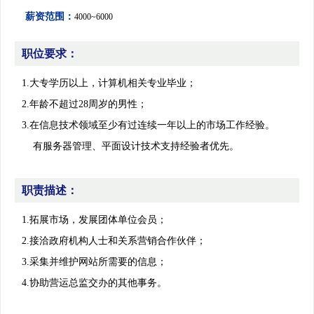
学会专家团
关注学会
薪资范围：
4000~6000
团体会员
管理团队
会员学术成就
职位要求：
个人会员
智策顾问
1.大专学历以上，计算机相关专业毕业；
会员产权成果
2.年龄不超过28周岁的男性；
3.在信息技术领域至少有过连续一年以上的市场工作经验。
有服务器管理、平面设计技术支持经验者优先。
学术论道撷英
职责描述：
学术刊物集萃
1.拓展市场，发展团体单位会员；
2.接洽政府机构人士和关系营销合作伙伴；
团体会员招聘
3.采集并维护网站所需要的信息；
4.协助营运总监交办的其他事务。
认证考试