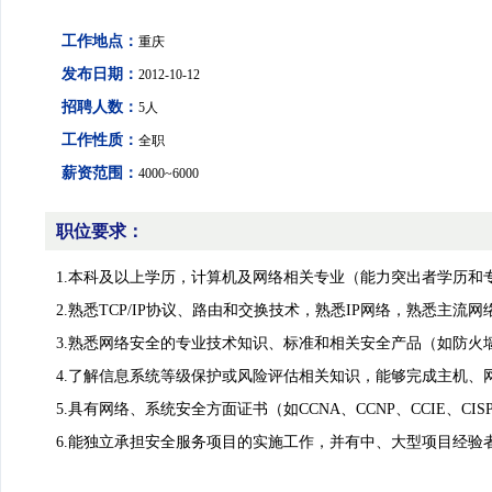
组织结构
学会活动
工作地点：
重庆
理事会成员
大事纪要
学会专家团
发布日期：
2012-10-12
关注学会
招聘人数：
5人
团体会员
管理团队
工作性质：
全职
会员学术成就
个人会员
智策顾问
薪资范围：
4000~6000
会员产权成果
职位要求：
1.本科及以上学历，计算机及网络相关专业（能力突出者学历
学术论道撷英
2.熟悉TCP/IP协议、路由和交换技术，熟悉IP网络，熟悉
3.熟悉网络安全的专业技术知识、标准和相关安全产品（如防
4.了解信息系统等级保护或风险评估相关知识，能够完成主机
学术刊物集萃
5.具有网络、系统安全方面证书（如CCNA、CCNP、CCIE、CI
6.能独立承担安全服务项目的实施工作，并有中、大型项目经
团体会员招聘