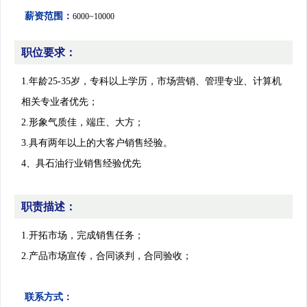
学会专家团
关注学会
薪资范围：
6000~10000
团体会员
管理团队
会员学术成就
职位要求：
个人会员
智策顾问
1.年龄25-35岁，专科以上学历，市场营销、管理专业、计算机
会员产权成果
相关专业者优先；
2.形象气质佳，端庄、大方；
3.具有两年以上的大客户销售经验。
学术论道撷英
4、具石油行业销售经验优先
学术刊物集萃
职责描述：
1.开拓市场，完成销售任务；
团体会员招聘
2.产品市场宣传，合同谈判，合同验收；
认证考试
联系方式：