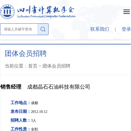
联系我们
|
登录
首页
团体会员招聘
当前位置：首页 >
团体会员招聘
关于学会
销售经理
成都晶石石油科技有限公司
学会概况
学会动态
章法条则
工作地点：
成都
公示公告
学会大家庭
发布日期：
2012-10-12
组织结构
招聘人数：
3人
学会活动
理事会成员
工作性质：
大事纪要
全职